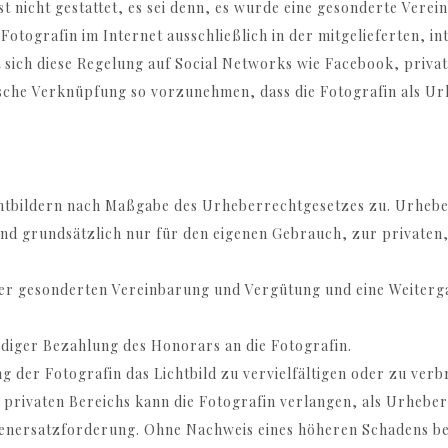
t nicht gestattet, es sei denn, es wurde eine gesonderte Verei
r Fotografin im Internet ausschließlich in der mitgelieferten, 
 sich diese Regelung auf Social Networks wie Facebook, private
nische Verknüpfung so vorzunehmen, dass die Fotografin als Urh
chtbildern nach Maßgabe des Urheberrechtgesetzes zu. Urhebe
 sind grundsätzlich nur für den eigenen Gebrauch, zur privat
ner gesonderten Vereinbarung und Vergütung und eine Weiter
ndiger Bezahlung des Honorars an die Fotografin.
 der Fotografin das Lichtbild zu vervielfältigen oder zu ver
s privaten Bereichs kann die Fotografin verlangen, als Urhebe
enersatzforderung. Ohne Nachweis eines höheren Schadens be