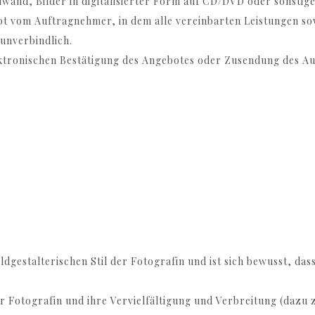
nwand, Bilder in digitalisierter Form auf CD/DVD oder sonstige
bot vom Auftragnehmer, in dem alle vereinbarten Leistungen s
unverbindlich.
ektronischen Bestätigung des Angebotes oder Zusendung des Au
gestalterischen Stil der Fotografin und ist sich bewusst, dass 
er Fotografin und ihre Vervielfältigung und Verbreitung (daz