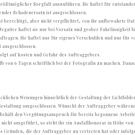
t größtmöglicher Sorgfalt auszuführen. Sie haftet für entstand
hender Schadenersatz ist ausgeschlossen.
 ist berechtigt, aber nicht verpflichtet, von ihr aufbewahrte D
gative haftet sie nur bei Vorsatz und grober Fahrlässigkeit b
uftragen. Sie haftet nur für eigenes Verschulden und nur für 
t ausgeschlossen.
folgt auf Kosten und Gefahr des Auftraggebers.
b von 6 Tagen schriftlich bei der Fotografin zu machen. Danac
cklichen Weisungen hinsichtlich der Gestaltung der Lichtbilde
n Gestaltung ausgeschlossen. Wünscht der Auftraggeber währ
n behält den Vergütungsanspruch für bereits begonnene Arbeit
 nicht ausgeführt, so steht ihr ein Ausfallhonorar in Höhe vo
us Gründen, die der Auftraggeber zu vertreten hat oder infolg